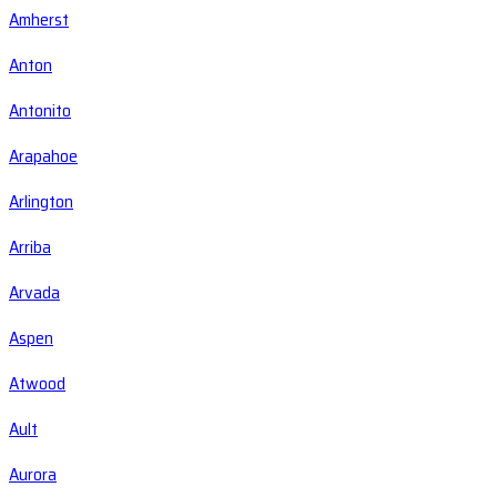
Amherst
Anton
Antonito
Arapahoe
Arlington
Arriba
Arvada
Aspen
Atwood
Ault
Aurora