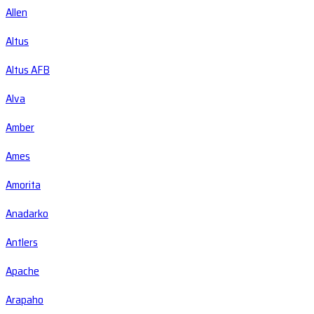
Allen
Altus
Altus AFB
Alva
Amber
Ames
Amorita
Anadarko
Antlers
Apache
Arapaho