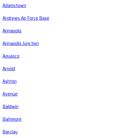
Adamstown
Andrews Air Force Base
Annapolis
Annapolis Junction
Aquasco
Arnold
Ashton
Avenue
Baldwin
Baltimore
Barclay