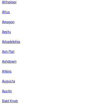
Altheimer
Altus
Amagon
Amity
Arkadelphia
Ash Flat
Ashdown
Atkins
Augusta
Austin
Bald Knob